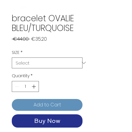
bracelet OVALIE
BLEU/TURQUOISE
Regular
Sale
 €44.00 
€35.20
Price
Price
SIZE
*
Quantity
*
Add to Cart
Buy Now