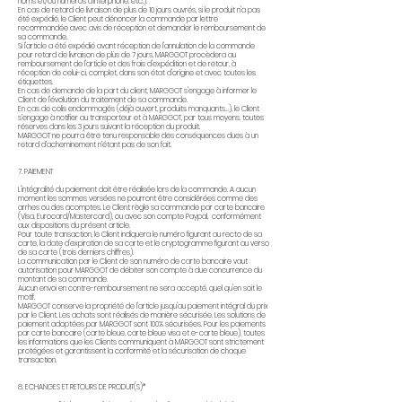
noms et/ou numéros d’interphone, etc.).
En cas de retard de livraison de plus de 10 jours ouvrés, si le produit n'a pas
été expédié, le Client peut dénoncer la commande par lettre
recommandée avec avis de réception et demander le remboursement de
sa commande.
Si l'article a été expédié avant réception de l'annulation de la commande
pour retard de livraison de plus de 7 jours, MARGGOT procèdera au
remboursement de l'article et des frais d'expédition et de retour, à
réception de celui-ci, complet, dans son état d'origine et avec toutes les
étiquettes.
En cas de demande de la part du client, MARGGOT s'engage à informer le
Client de l'évolution du traitement de sa commande.
En cas de colis endommagés (déjà ouvert, produits manquants…), le Client
s’engage à notifier au transporteur et à MARGGOT, par tous moyens, toutes
réserves dans les 3 jours suivant la réception du produit.
MARGGOT ne pourra être tenu responsable des conséquences dues à un
retard d’acheminement n’étant pas de son fait.
7. PAIEMENT
L'intégralité du paiement doit être réalisée lors de la commande. A aucun
moment les sommes versées ne pourront être considérées comme des
arrhes ou des acomptes. Le Client règle sa commande par carte bancaire
(Visa, Eurocard/Mastercard), ou avec son compte Paypal, conformément
aux dispositions du présent article.
Pour toute transaction, le Client indiquera le numéro figurant au recto de sa
carte, la date d'expiration de sa carte et le cryptogramme figurant au verso
de sa carte (trois derniers chiffres).
La communication par le Client de son numéro de carte bancaire vaut
autorisation pour MARGGOT de débiter son compte à due concurrence du
montant de sa commande.
Aucun envoi en contre-remboursement ne sera accepté, quel qu'en soit le
motif.
MARGGOT conserve la propriété de l'article jusqu'au paiement intégral du prix
par le Client. Les achats sont réalisés de manière sécurisée. Les solutions de
paiement adoptées par MARGGOT sont 100% sécurisées. Pour les paiements
par carte bancaire (carte bleue, carte bleue visa et e-carte bleue), toutes
les informations que les Clients communiquent à MARGGOT sont strictement
protégées et garantissent la conformité et la sécurisation de chaque
transaction.
8. ECHANGES ET RETOURS DE PRODUIT(S)*