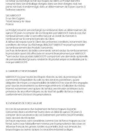
Le retour ou l’échange se fait aux risques du Client. Le Produit doit être
retourné dans son emballage d’origine, dans son état d’origine, neuf, non
porté, non lavé, ni endommagé, dans un délai maximum de 10 jours ouvrés à
l’adresse suivante :
SAS MARGGOT
5 rue des Cygnes
74940 Annecy-le-Vieux
France
Le Produit retourné sera échangé ou remboursé dans un délai maximum de
quinze (15) jours à compter de sa réception par MARGGOT. Dans le cas d'un
remboursement, celui-ci sera effectué par un crédit du montant à
rembourser sur le compte bancaire du Client.
A défaut de respect par le Client des présentes conditions, notamment des
conditions de retour ou d’échange, BRACELET MARGOT ne pourra procéder
au remboursement des Produits concernés.
Les frais de livraisons de ladite commande, seront exclus du remboursement,
la prestation ayant été effectuée et assumé financiérement par MARGGOT.
*sont exclus tous produits MARGGOT® comportant une demande optionnelle
de personnalisation/gravure, rendant le dit produit unique et inutilisable par la
marque MARGGOT®.
9. GARANTIES ET RESPONSABILITÉ
MARGGOT n’a, pour toutes les étapes d’accès au site, du processus de
commande à l’expédition du colis ou des services postérieurs, qu’une
obligation de moyen. La responsabilité de MARGGOT ne saurait être engagée
pour tous les inconvénients ou dommages inhérents à l’utilisation du réseau
internet, notamment une rupture de service, une intrusion extérieure ou la
présence de virus informatiques, ou de tout fait qualifié de force majeure,
conformément à la loi et à la jurisprudence.
10. EVENEMENTS DE FORCE MAJEURE
En cas de survenance d’un événement de force majeure, la partie
concernée devra en informer l’autre dans un délai de quinze (15) jours à
compter de la survenance de cet événement, par lettre recommandée
avec accusé de réception.
De façon expresse, sont considérés comme cas de force majeure ou cas
fortuit, outre ceux habituellement retenus par la jurisprudence des cours et
tribunaux français, les grèves totales ou partielles, lock-out, émeute, les
boycottages ou autres actions à caractère industriel ou litiges