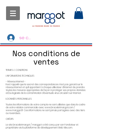
se connecter
Nos conditions de
ventes
TERMES & CONDITIONS
I. INFORMATIONS TECHNIQUES
- Réseau internet -
Il est rappelé que le secret des correspondances n’est pas garanti sur le
réseau Internet et qu’il appartient à chaque utilisateur d’Internet de prendre
toutes les mesures appropriées de façon à protéger ses propres données
et/ou logiciels de la contamination d’éventuels virus circulant sur Internet.
II. DONNÉES PERSONNELLES
Toutes les informations de votre compte ne sont utilisées que dans le cadre
de votre relation commerciale avec
www.braceletmargot.com
/
www.marggot.fr
Ces informations ne sont jamais partagées avec des tiers
ou revendues.
CRÉDITS
Le site braceletmargot / marggot a été conçu par son Fondateur et
propriétaire via la plateforme de développement Web Wix.com.