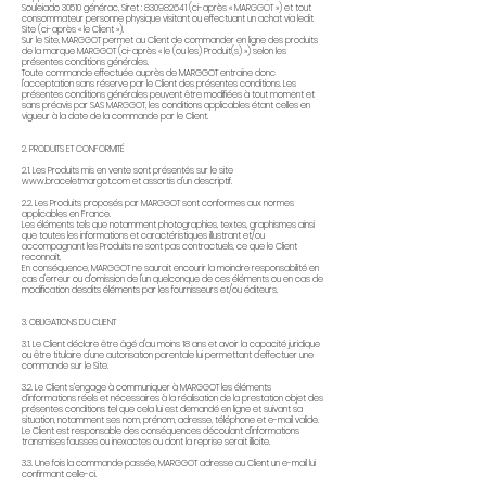
Souleiado 30510 générac, Siret :
830982641
(ci-après « MARGGOT ») et tout
consommateur personne physique visitant ou effectuant un achat via ledit
Site (ci-après « le Client »).
Sur le Site, MARGGOT permet au Client de commander en ligne des produits
de la marque MARGGOT (ci-après « le (ou les) Produit(s) ») selon les
présentes conditions générales.
Toute commande effectuée auprès de MARGGOT entraîne donc
l'acceptation sans réserve par le Client des présentes conditions. Les
présentes conditions générales peuvent être modifiées à tout moment et
sans préavis par SAS MARGGOT, les conditions applicables étant celles en
vigueur à la date de la commande par le Client.
2. PRODUITS ET CONFORMITÉ
2.1. Les Produits mis en vente sont présentés sur le site
www.braceletmargot.com
et assortis d'un descriptif.
2.2. Les Produits proposés par MARGGOT sont conformes aux normes
applicables en France.
Les éléments tels que notamment photographies, textes, graphismes ainsi
que toutes les informations et caractéristiques illustrant et/ou
accompagnant les Produits ne sont pas contractuels, ce que le Client
reconnaît.
En conséquence, MARGGOT ne saurait encourir la moindre responsabilité en
cas d'erreur ou d'omission de l'un quelconque de ces éléments ou en cas de
modification desdits éléments par les fournisseurs et/ou éditeurs.
3. OBLIGATIONS DU CLIENT
3.1. Le Client déclare être âgé d'au moins 18 ans et avoir la capacité juridique
ou être titulaire d'une autorisation parentale lui permettant d'effectuer une
commande sur le Site.
3.2. Le Client s’engage à communiquer à MARGGOT les éléments
d’informations réels et nécessaires à la réalisation de la prestation objet des
présentes conditions tel que cela lui est demandé en ligne et suivant sa
situation, notamment ses nom, prénom, adresse, téléphone et e-mail valide.
Le Client est responsable des conséquences découlant d’informations
transmises fausses ou inexactes ou dont la reprise serait illicite.
3.3. Une fois la commande passée, MARGGOT adresse au Client un e-mail lui
confirmant celle-ci.