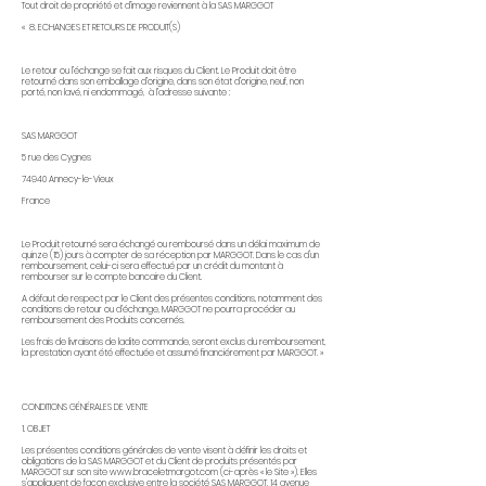
Tout droit de propriété et d’image reviennent à la SAS MARGGOT
« 8. ECHANGES ET RETOURS DE PRODUIT(S)
Le retour ou l’échange se fait aux risques du Client. Le Produit doit être
retourné dans son emballage d’origine, dans son état d’origine, neuf, non
porté, non lavé, ni endommagé, à l’adresse suivante :
SAS MARGGOT
5 rue des Cygnes
74940 Annecy-le-Vieux
France
Le Produit retourné sera échangé ou remboursé dans un délai maximum de
quinze (15) jours à compter de sa réception par MARGGOT. Dans le cas d'un
remboursement, celui-ci sera effectué par un crédit du montant à
rembourser sur le compte bancaire du Client.
A défaut de respect par le Client des présentes conditions, notamment des
conditions de retour ou d’échange, MARGGOT ne pourra procéder au
remboursement des Produits concernés.
Les frais de livraisons de ladite commande, seront exclus du remboursement,
la prestation ayant été effectuée et assumé financiérement par MARGGOT. »
CONDITIONS GÉNÉRALES DE VENTE
1. OBJET
Les présentes conditions générales de vente visent à définir les droits et
obligations de la SAS MARGGOT et du Client de produits présentés par
MARGGOT sur son site
www.braceletmargot.com
(ci-après « le Site »). Elles
s'appliquent de façon exclusive entre la société SAS MARGGOT, 14 avenue