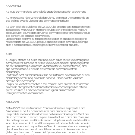
4. COMMANDE
4.1. Toute commande ne sera validée qu'après acceptation du paiement.
4.2. MARGGOT se réserve le droit d’annuler ou de refuser une commande en
cas de litige avec le Client sur une commande antérieure.
4.3. Si, en dépit de la vigilance de MARGGOT, les produits sont temporairement
indisponibles, MARGGOT en informera le Client par e-mail dans les meilleurs
délais. Le Client pourra alors annuler sa commande et se faire rembourser, le
cas échéant, les sommes déjà versées.
L'indisponibilité définitive ou temporaire ne saurait en aucun cas engager la
responsabilité de MARGGOT, pas plus qu'elle ne saurait ouvrir un quelconque
droit à indemnisation ou dommages et intérêts en faveur du Client.
5. PRIX
5.1. Les prix affichés sur le Site sont indiqués en euros toutes taxes françaises
comprises (TVA française et autres taxes éventuellement applicables), frais
de port inclus (lorsque la mention « livraison offerte » est mentionnée), ainsi
que participations aux frais de traitement de commande et frais
d'emballage.
Les frais de port, participation aux frais de traitement de commande et frais
d’emballage seront indiqués dans le panier du Client, avant la validation
définitive de la commande.
Les prix peuvent êtres modifiés à tout moment, sans préavis et notamment
en cas de changement de données fiscales ou économiques. Les articles
seront facturés sur la base des tarifs en vigueur au moment de
l'enregistrement de la commande.
6. LIVRAISON
6.1. MARGGOT livre ses Produits en France et dans tous les pays de l'Union
Européenne et peut sur demande livrer dans n'importe quel pays.
Les produits sont expédiés à l’adresse de livraison indiquée par le Client lors
de sa commande. La livraison ne peut être effectuée ni dans des hôtels, ni à
des boîtes postales. Les délais de livraison indiqués sur le site sont des délais
indicatifs, correspondant aux délais moyens de traitement et de livraison. Afin
que ces délais soient respectées, le Client doit s’assurer d’avoir communiqué
des informations exactes et complètes concernant l’adresse de livraison
(tels que, notamment : n° de rue, de bâtiment, d’escalier, codes d’accès,