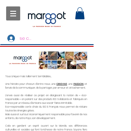
se connecter
Tous Unique mais tellement Semblables...
Une histoire pour chacun d’entre nous, une
ORIGINE
, une
PASSION
et
l’envie de la communiquer, de la partager, par amour et attachement.
L’envie aussi de réaliser ce projet en élargissant la notion de « éco-
responsable » en pariant sur des produits 100 % élaborés et fabriqués en
France par un réseau d’Artisans aux savoir-faires inimitable.
Eco-responsable car le choix du 100 % Français nous permet de réduire
toutes les énergies grises.
Mais aussi et surtout économiquement responsable pour l’avenir de nos
enfants, de notre Pays, son développement.
Cela en gardant un esprit ouvert sur le Monde, ses différences
culturelles et sociales qui font la richesse de notre France. Soyons fiers