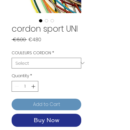
cordon sport UNI
Regular
Sale
 €6.00 
€4.80
Price
Price
COULEURS CORDON
*
Quantity
*
Add to Cart
Buy Now