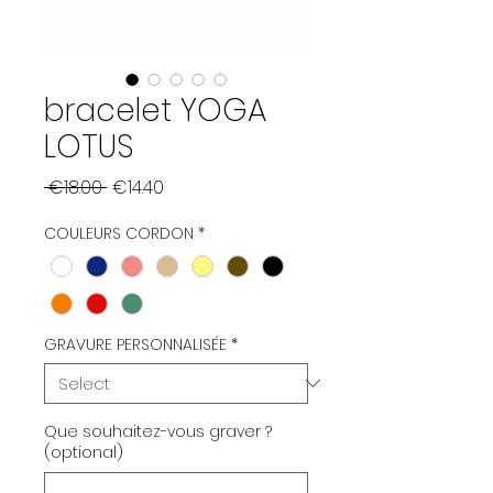
bracelet YOGA
LOTUS
Regular
Sale
 €18.00 
€14.40
Price
Price
COULEURS CORDON
*
GRAVURE PERSONNALISÉE
*
Que souhaitez-vous graver ?
(optional)