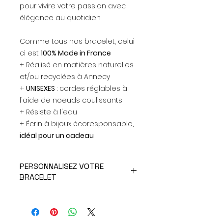
pour vivire votre passion avec
élégance au quotidien.
Comme tous nos bracelet, celui-
ci est
100% Made in France
+ Réalisé en matières naturelles
et/ou recyclées à Annecy
+
UNISEXES
: cordes réglables à
l'aide de noeuds coulissants
+ Résiste à l'eau
+ Écrin à bijoux écoresponsable,
idéal pour un cadeau
PERSONNALISEZ VOTRE
BRACELET
Rendez ce bracelet unique en
sélectionnant l'option* GRAVURE
PERSONNALISÉE.