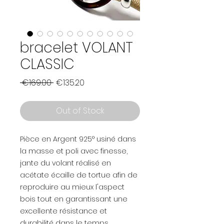
bracelet VOLANT
CLASSIC
Regular
Sale
 €169.00 
€135.20
Price
Price
Out of Stock
Pièce en Argent 925° usiné dans
la masse et poli avec finesse,
jante du volant réalisé en
acétate écaille de tortue afin de
reproduire au mieux l'aspect
bois tout en garantissant une
excellente résistance et
durabilité dans le temps.