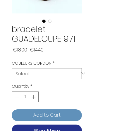
bracelet
GUADELOUPE 971
Regular
Sale
 €18.00 
€14.40
Price
Price
COULEURS CORDON
*
Quantity
*
Add to Cart
Buy Now